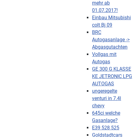
mehr ab
01.07.2017!
Einbau Mitsubishi
colt Bj 09
BRC
Autogasanlage ->
Abgasgutachten
Vollgas mit
Autogas
GE 300 G KLASSE
KE JETRONIC LPG
AUTOGAS
ungeregelte
venturi in 7.4l
chevy
645ci welche
Gasanlage?
E39 528 525
Goldstadtcars