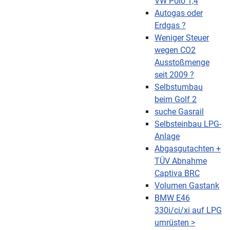
VW Polo 1,4
Autogas oder
Erdgas ?
Weniger Steuer
wegen CO2
Ausstoßmenge
seit 2009 ?
Selbstumbau
beim Golf 2
suche Gasrail
Selbsteinbau LPG-
Anlage
Abgasgutachten +
TÜV Abnahme
Captiva BRC
Volumen Gastank
BMW E46
330i/ci/xi auf LPG
umrüsten >