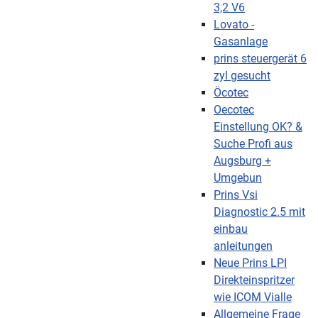
3,2 V6
Lovato -
Gasanlage
prins steuergerät 6
zyl gesucht
Öcotec
Oecotec
Einstellung OK? &
Suche Profi aus
Augsburg +
Umgebun
Prins Vsi
Diagnostic 2.5 mit
einbau
anleitungen
Neue Prins LPI
Direkteinspritzer
wie ICOM Vialle
Allgemeine Frage