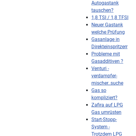
Autogastank
tauschen?
1,8 TSI / 1,8 TFSI
Neuer Gastank
welche Prüfung
Gasanlage in
Direkteinspritzerr
Probleme mit
Gasadditiven ?
Venturi -
verdampfer-
mischer..suche
Gas so
kompliziert?
Zafira auf LPG
Gas umrüsten
Start-Stopp-
System -
Trotzdem LPG