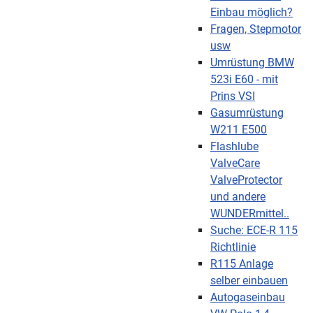
Einbau möglich?
Fragen, Stepmotor
usw
Umrüstung BMW
523i E60 - mit
Prins VSI
Gasumrüstung
W211 E500
Flashlube
ValveCare
ValveProtector
und andere
WUNDERmittel..
Suche: ECE-R 115
Richtlinie
R115 Anlage
selber einbauen
Autogaseinbau