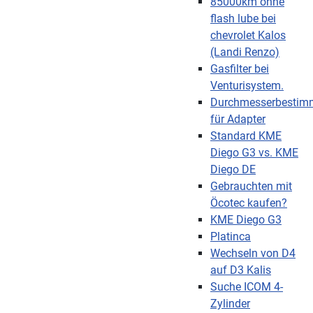
85000km ohne
flash lube bei
chevrolet Kalos
(Landi Renzo)
Gasfilter bei
Venturisystem.
Durchmesserbesti
für Adapter
Standard KME
Diego G3 vs. KME
Diego DE
Gebrauchten mit
Öcotec kaufen?
KME Diego G3
Platinca
Wechseln von D4
auf D3 Kalis
Suche ICOM 4-
Zylinder