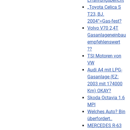
Erfahrungsbericht
„Toyota Celica S
T23, BJ.
2004“=Gas-fest?
Volvo V70 2,4T
Gasanlageneinbau
empfehlenswert
??
TSI Motoren von
VW
Audi A4 mit LPG-
Gasanlage (EZ:
2003 mit 174000
Km) OKAY?
Skoda Octavia 1.6
MPI
Welches Auto? Bin
überfordert..
MERCEDES R-63