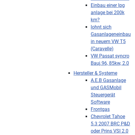
Einbau einer lpg
anlage bei 200k
km?
lohnt sich
Gasanlageneinbau
in neuem VW T5
(Caravelle)
VW Passat syncro
Bauj.96, 85kw, 2.0
Hersteller & Systeme
A.E.B Gasanlage
und GASMobil
Steuergerät
Software
Frontgas
Chevrolet Tahoe
5.3 2007 BRC P&D
oder Prins VSI 2.0