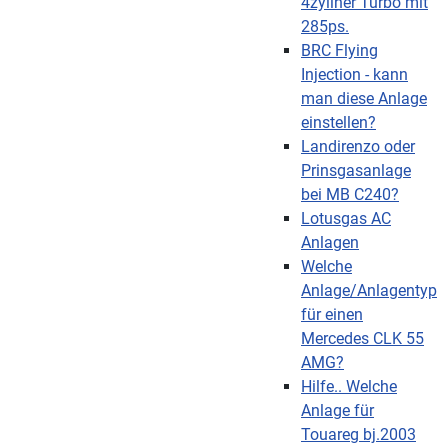
4zyliner Turbo mit
285ps.
BRC Flying
Injection - kann
man diese Anlage
einstellen?
Landirenzo oder
Prinsgasanlage
bei MB C240?
Lotusgas AC
Anlagen
Welche
Anlage/Anlagentyp
für einen
Mercedes CLK 55
AMG?
Hilfe.. Welche
Anlage für
Touareg bj.2003