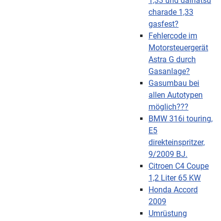
1,33 und daihatsu
charade 1,33
gasfest?
Fehlercode im
Motorsteuergerät
Astra G durch
Gasanlage?
Gasumbau bei
allen Autotypen
möglich???
BMW 316i touring,
E5
direkteinspritzer,
9/2009 BJ.
Citroen C4 Coupe
1,2 Liter 65 KW
Honda Accord
2009
Umrüstung