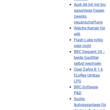
Audi A6 b4 mit brc
gasanlage fragen
zwecks
neuanschaffung
Welche Kerzen für
e46
Flash Lube nötig
oder nicht
BRC Sequent 24 --
beide Gasfilter
selbst wechseln
Opel Zafira B 1.6
Ecoflex Umbau
LPG
BRC-Software
P&D
Suche
Autogasanlage für