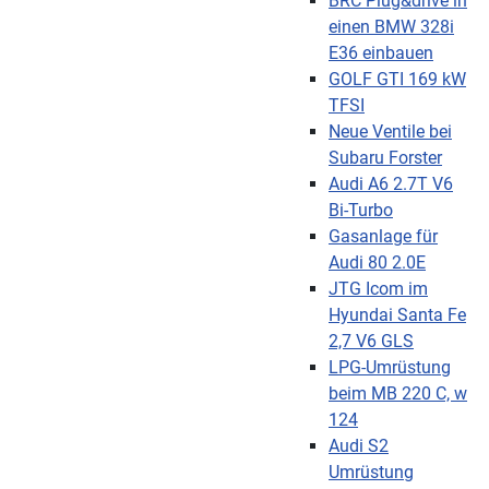
BRC Plug&drive in
einen BMW 328i
E36 einbauen
GOLF GTI 169 kW
TFSI
Neue Ventile bei
Subaru Forster
Audi A6 2.7T V6
Bi-Turbo
Gasanlage für
Audi 80 2.0E
JTG Icom im
Hyundai Santa Fe
2,7 V6 GLS
LPG-Umrüstung
beim MB 220 C, w
124
Audi S2
Umrüstung