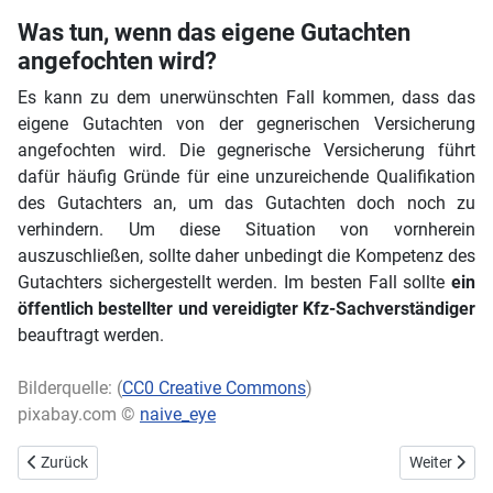
Was tun, wenn das eigene Gutachten
angefochten wird?
Es kann zu dem unerwünschten Fall kommen, dass das
eigene Gutachten von der gegnerischen Versicherung
angefochten wird. Die gegnerische Versicherung führt
dafür häufig Gründe für eine unzureichende Qualifikation
des Gutachters an, um das Gutachten doch noch zu
verhindern. Um diese Situation von vornherein
auszuschließen, sollte daher unbedingt die Kompetenz des
Gutachters sichergestellt werden. Im besten Fall sollte
ein
öffentlich bestellter und vereidigter Kfz-Sachverständiger
beauftragt werden.
Bilderquelle: (
CC0 Creative Commons
)
pixabay.com ©
naive_eye
Vorheriger Beitrag: Die Wiederverwendung seltener Erden wird immer
Nächster Bei
Zurück
Weiter