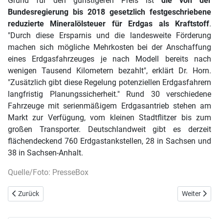
Grund für den günstigeren Preis ist
die von der
Bundesregierung bis 2018 gesetzlich festgeschriebene
reduzierte Mineralölsteuer für Erdgas als Kraftstoff
.
"Durch diese Ersparnis und die landesweite Förderung
machen sich mögliche Mehrkosten bei der Anschaffung
eines Erdgasfahrzeuges je nach Modell bereits nach
wenigen Tausend Kilometern bezahlt", erklärt Dr. Horn.
"Zusätzlich gibt diese Regelung potenziellen Erdgasfahrern
langfristig Planungssicherheit." Rund 30 verschiedene
Fahrzeuge mit serienmäßigem Erdgasantrieb stehen am
Markt zur Verfügung, vom kleinen Stadtflitzer bis zum
großen Transporter. Deutschlandweit gibt es derzeit
flächendeckend 760 Erdgastankstellen, 28 in Sachsen und
38 in Sachsen-Anhalt.
Quelle/Foto: PresseBox
Vorheriger Beitrag: Mehr Fahrspaß mit Erdgas (CNG)
Nächster Bei
Zurück
Weiter