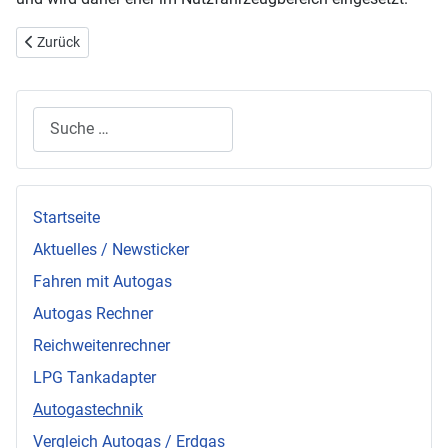
Vorheriger Beitrag: FAQ: Können auch 2 Gastanks eingebaut werden
Zurück
Suchen
Startseite
Aktuelles / Newsticker
Fahren mit Autogas
Autogas Rechner
Reichweitenrechner
LPG Tankadapter
Autogastechnik
Vergleich Autogas / Erdgas