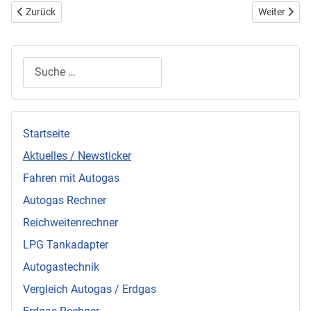
Vorheriger Beitrag: daiLPG-Initiative von Daihatsu
Nächster Bei
Zurück
Weiter
Suchen
Startseite
Aktuelles / Newsticker
Fahren mit Autogas
Autogas Rechner
Reichweitenrechner
LPG Tankadapter
Autogastechnik
Vergleich Autogas / Erdgas