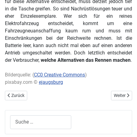
für diese Alternative entscheidet, muss derzeit jedoch tief
in die Tasche greifen. So sind Nachrüstlösungen teuer und
eher Einzelexemplare. Wer sich für ein reines
Elektrofahrzeug entscheidet, kommt um eine
Fahrzeugneuanschaffung kaum rum und muss mit
Einschränkungen bei der Reichweite rechnen. Ist die
Batterie leer, kann auch nicht mal eben auf einen anderen
Antrieb umgeschaltet werden. Doch letztlich entscheidet
der Verbraucher,
welche Alternativen das Rennen machen
.
Bilderquelle: (
CC0 Creative Commons
)
pixabay.com ©
ejaugsburg
Vorheriger Beitrag: Autogas – Umweltfreundlichkeit am Markt
Nächster Bei
Zurück
Weiter
Suchen