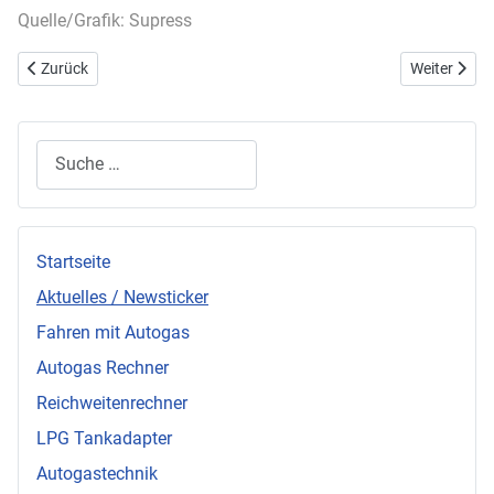
Quelle/Grafik: Supress
Vorheriger Beitrag: Sparsamkeit an erster Stelle
Nächster Be
Zurück
Weiter
Suchen
Startseite
Aktuelles / Newsticker
Fahren mit Autogas
Autogas Rechner
Reichweitenrechner
LPG Tankadapter
Autogastechnik