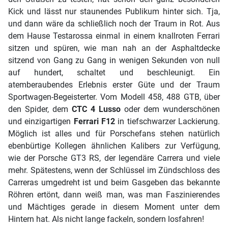
Kick und lässt nur staunendes Publikum hinter sich. Tja,
und dann wäre da schließlich noch der Traum in Rot. Aus
dem Hause Testarossa einmal in einem knallroten Ferrari
sitzen und spüren, wie man nah an der Asphaltdecke
sitzend von Gang zu Gang in wenigen Sekunden von null
auf hundert, schaltet und beschleunigt. Ein
atemberaubendes Erlebnis erster Güte und der Traum
Sportwagen-Begeisterter. Vom Modell 458, 488 GTB, über
den Spider, dem
CTC 4 Lusso
oder dem wunderschönen
und einzigartigen
Ferrari F12
in tiefschwarzer Lackierung.
Möglich ist alles und für Porschefans stehen natürlich
ebenbürtige Kollegen ähnlichen Kalibers zur Verfügung,
wie der Porsche GT3 RS, der legendäre Carrera und viele
mehr. Spätestens, wenn der Schlüssel im Zündschloss des
Carreras umgedreht ist und beim Gasgeben das bekannte
Röhren ertönt, dann weiß man, was man Faszinierendes
und Mächtiges gerade in diesem Moment unter dem
Hintern hat. Als nicht lange fackeln, sondern losfahren!