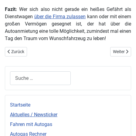
Fazit:
Wer sich also nicht gerade ein heißes Gefährt als
Dienstwagen
über die Firma zulassen
kann oder mit einem
großen Vermögen gesegnet ist, der hat über die
Autoanmietung eine tolle Möglichkeit, zumindest mal einen
Tag den Traum vom Wunschfahrzeug zu leben!
Vorheriger Beitrag: Steuern und Versicherung beim Erdgasauto - wo l
Nächster Bei
Zurück
Weiter
Suchen
Startseite
Aktuelles / Newsticker
Fahren mit Autogas
Autogas Rechner