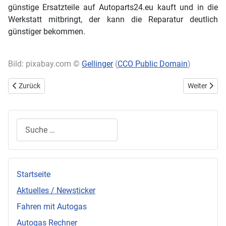
günstige Ersatzteile auf Autoparts24.eu kauft und in die
Werkstatt mitbringt, der kann die Reparatur deutlich
günstiger bekommen.
Bild: pixabay.com ©
Gellinger
(
CCO Public Domain
)
Vorheriger Beitrag: Das ideale Stadtauto: Umweltschonend und kom
Nächster Bei
Zurück
Weiter
Suchen
Startseite
Aktuelles / Newsticker
Fahren mit Autogas
Autogas Rechner