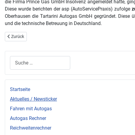
die Firma Prince Gas GmbH Insolvenz angemeldet hatte, gin
Diese wurde berichten der asp (AutoServicePraxis) zufolge
z
Oberhausen die Tartarini Autogas GmbH gegründet. Diese üb
und die technische Betreuung in Deutschland.
Vorheriger Beitrag: Mitsubishi Colt jetzt auch mit Autogas verfügbar
Zurück
Suchen
Startseite
Aktuelles / Newsticker
Fahren mit Autogas
Autogas Rechner
Reichweitenrechner