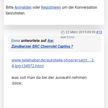
Bitte
Anmelden
oder
Registrieren
um der Konversation
beizutreten.
22 März 2015 09:39
#10
von
Enno
Enno
antwortete auf
Aw:
Zündkerzen BRC Chevrolet Captiva ?
www.teilehaber.de/autoteile-shop/ersatzt...-2-
4-lpg-t34972.html
was soll man da bei der auswahl nehmen
:blink: