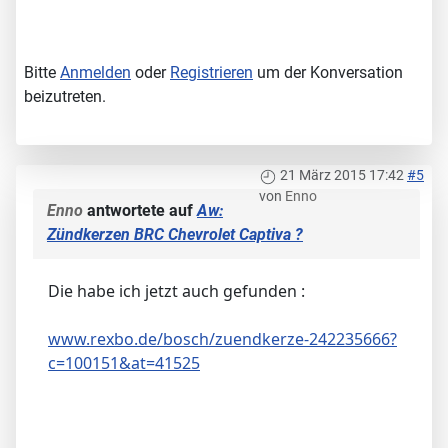
Bitte
Anmelden
oder
Registrieren
um der Konversation
beizutreten.
21 März 2015 17:42
#5
von
Enno
Enno
antwortete auf
Aw:
Zündkerzen BRC Chevrolet Captiva ?
Die habe ich jetzt auch gefunden :
www.rexbo.de/bosch/zuendkerze-242235666?
c=100151&at=41525