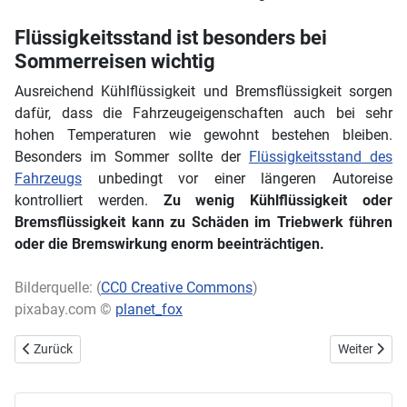
Flüssigkeitsstand ist besonders bei
Sommerreisen wichtig
Ausreichend Kühlflüssigkeit und Bremsflüssigkeit sorgen
dafür, dass die Fahrzeugeigenschaften auch bei sehr
hohen Temperaturen wie gewohnt bestehen bleiben.
Besonders im Sommer sollte der
Flüssigkeitsstand des
Fahrzeugs
unbedingt vor einer längeren Autoreise
kontrolliert werden.
Zu wenig Kühlflüssigkeit oder
Bremsflüssigkeit kann zu Schäden im Triebwerk führen
oder die Bremswirkung enorm beeinträchtigen.
Bilderquelle: (
CC0 Creative Commons
)
pixabay.com ©
planet_fox
Vorheriger Beitrag: Online Gebrauchtwagen verkaufen: So findet si
Nächster Be
Zurück
Weiter