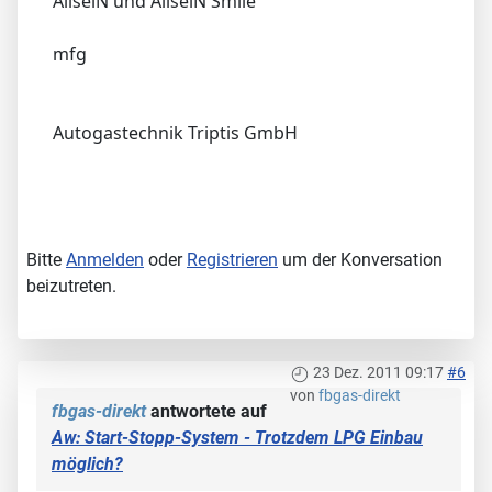
AliseiN und AliseiN Smile
mfg
Autogastechnik Triptis GmbH
Bitte
Anmelden
oder
Registrieren
um der Konversation
beizutreten.
23 Dez. 2011 09:17
#6
von
fbgas-direkt
fbgas-direkt
antwortete auf
Aw: Start-Stopp-System - Trotzdem LPG Einbau
möglich?