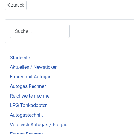
Vorheriger Beitrag: Darf man sein Auto eigentlich selbst reparieren?
Zurück
Suchen
Startseite
Aktuelles / Newsticker
Fahren mit Autogas
Autogas Rechner
Reichweitenrechner
LPG Tankadapter
Autogastechnik
Vergleich Autogas / Erdgas