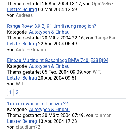
Thema gestartet 26 Apr. 2004 13:17, von
Opa25867
Letzter Beitrag
03 Mai 2004 12:59
von
Andreas
Range Rover 3,9 Bj 91 Umrüstung möglich?
Kategorie:
Autotypen & Einbau
Thema gestartet 20 März 2004 22:16, von
Range Fan
Letzter Beitrag
22 Apr. 2004 06:49
von
Auto-Fellmann
Einbau Multipoint-Gasanlage BMW 740i,E38,Bj94
Kategorie:
Autotypen & Einbau
Thema gestartet 05 Feb. 2004 09:09, von
W.T.
Letzter Beitrag
20 Apr. 2004 09:51
von
W.T.
1
2
1x in der woche mit benzin ??
Kategorie:
Autotypen & Einbau
Thema gestartet 30 März 2004 07:49, von
rainman
Letzter Beitrag
13 Apr. 2004 17:23
von
claudium72