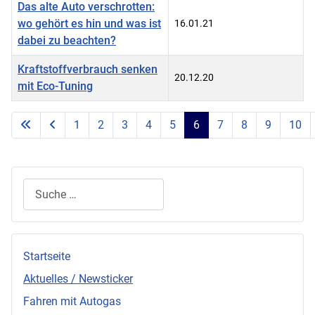
Das alte Auto verschrotten:
wo gehört es hin und was ist
16.01.21
dabei zu beachten?
Kraftstoffverbrauch senken
20.12.20
mit Eco-Tuning
Beiträge
1
2
3
4
5
6
7
8
9
10
Seite 6 von 32
Suchen
Startseite
Aktuelles / Newsticker
Fahren mit Autogas