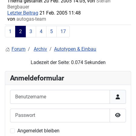
Thema gestartet 20 Feb. 2005 14:05, von
Stefan
Bergbauer
Letzter Beitrag
21 Feb. 2005 11:48
von
autogas-team
1
2
3
4
5
17
Forum
Archiv
Autotypen & Einbau
Ladezeit der Seite: 0.074 Sekunden
Anmeldeformular
Benutzername
Passwort
Passwor
Angemeldet bleiben